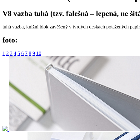
V8 vazba tuhá (tzv. falešná – lepená, ne šit
tuhá vazba, knižní blok zavěšený v tvrdých deskách potažených papír
foto:
1
2
3
4
5
6
7
8
9
10