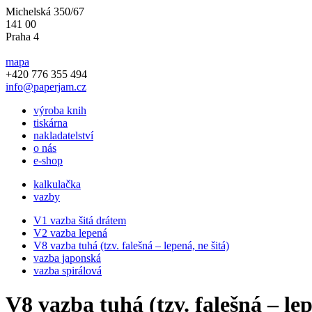
Michelská 350/67
141 00
Praha 4
mapa
+420 776 355 494
info@paperjam.cz
výroba knih
tiskárna
nakladatelství
o nás
e-shop
kalkulačka
vazby
V1 vazba šitá drátem
V2 vazba lepená
V8 vazba tuhá (tzv. falešná – lepená, ne šitá)
vazba japonská
vazba spirálová
V8 vazba tuhá (tzv. falešná – lep